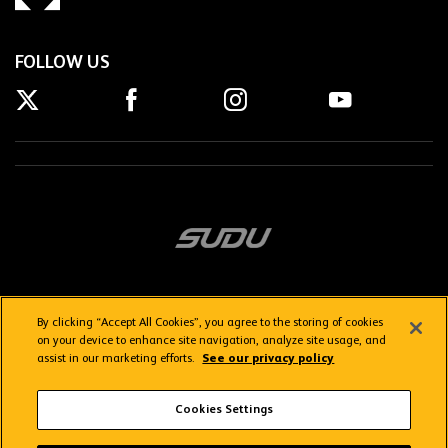
FOLLOW US
By clicking “Accept All Cookies”, you agree to the storing of cookies
on your device to enhance site navigation, analyze site usage, and
assist in our marketing efforts.
See our privacy policy
Getting here
Privacy Policy
Contact us
Terms & Conditions
Cookies Settings
FAQs
WolvesTV FAQs