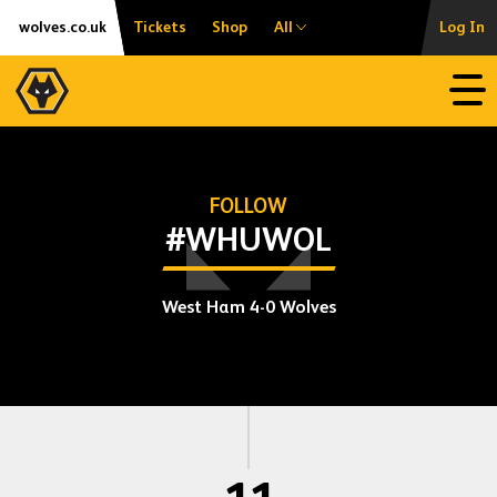
Skip
Accessibility
wolves.co.uk
Tickets
Shop
All
Log In
to
content
Open
FOLLOW
#WHUWOL
West Ham 4-0 Wolves