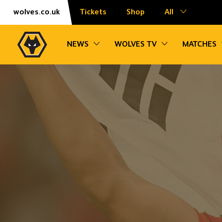
Skip
Accessibility
wolves.co.uk
Tickets
Shop
All
to
content
Toggle sub navigation
Toggle sub na
NEWS
WOLVES TV
MATCHES