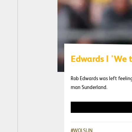
Edwards | 'We t
Rob Edwards was left feeling
man Sunderland.
#WOLSUN