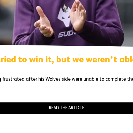
ried to win it, but we weren’t abl
 frustrated after his Wolves side were unable to complete the
READ THE ARTICLE